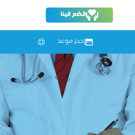
انضم الينا
إحجز موعد